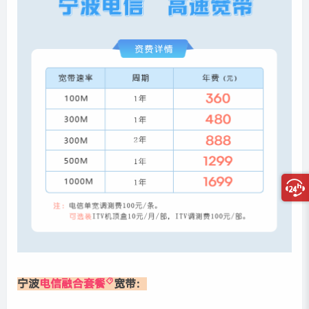
宁波
电信融合套餐
宽带：