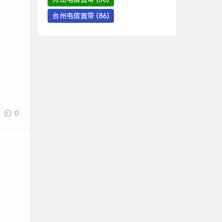
台州电信宽带
(86)
0