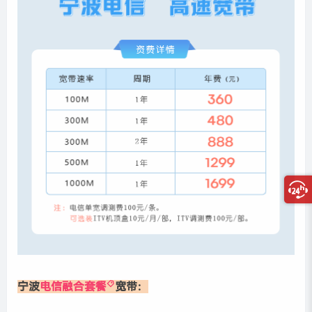
宁波
电信融合套餐
宽带：