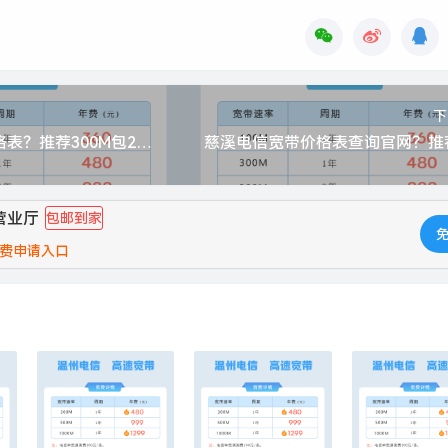
下
慈溪电信宽带价格表？推荐300M包2年仅需888元
营业厅
包邮到家
费申请入口