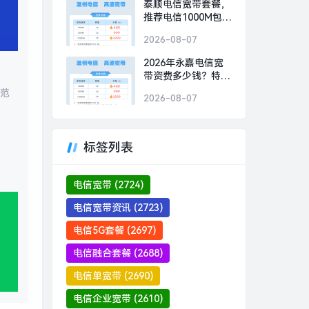
泰顺电信宽带套餐，
推荐电信1000M包1
年仅需1299元
2026-08-07
2026年永嘉电信宽
带资费多少钱？特惠
电信300M包1年仅需
致范
2026-08-07
480元
标签列表
电信宽带
(2724)
电信宽带资讯
(2723)
电信5G套餐
(2697)
电信融合套餐
(2688)
电信单宽带
(2690)
电信企业宽带
(2610)