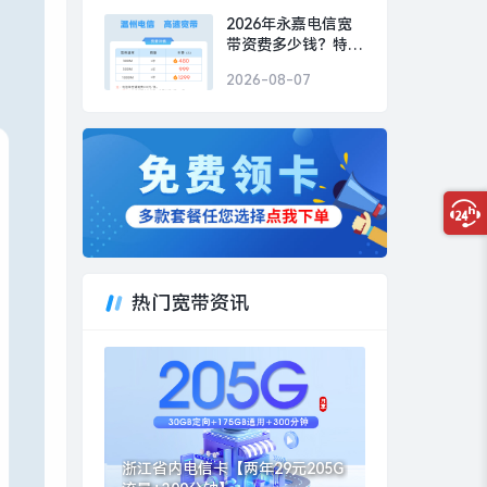
2026年永嘉电信宽
带资费多少钱？特惠
电信300M包1年仅需
2026-08-07
480元
热门宽带资讯
浙江省内电信卡【两年29元205G