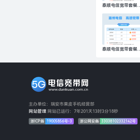
泰顺电信宽带套餐
请流程，推荐电信3
M包1年仅需480元
泰顺电信宽带套餐
推荐电信1000M包
仅需1299元
主办单位：瑞安市果皮手机经营部
网站管理
网站已运行：
7年201天13时3分19秒
浙ICP备
19005856号-3
浙公网安备
33038102332142号