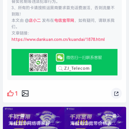
替实名制等违法犯罪行为。
3、所有的卡请按照运营商要求首充话费激活，否则流量不
到账！
本文由 @
店小二
发布在
电信宽带网
，如有疑问，请联系我
们。
文章链接：
https://www.dankuan.com.cn/kuandai/1878.html
1
上一篇
下一篇
海盐宽带网络哪家好？双11活动1000M包1年仅需1111元
海盐电信宽带价格表？活动优惠100M包2年仅需499元